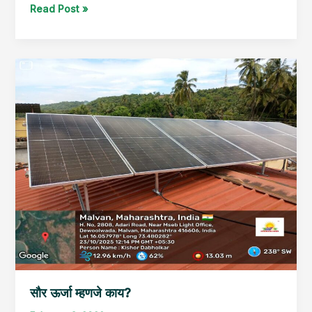
Read Post »
सौर
ऊर्जा
म्हणजे
काय?
सौर ऊर्जा म्हणजे काय?