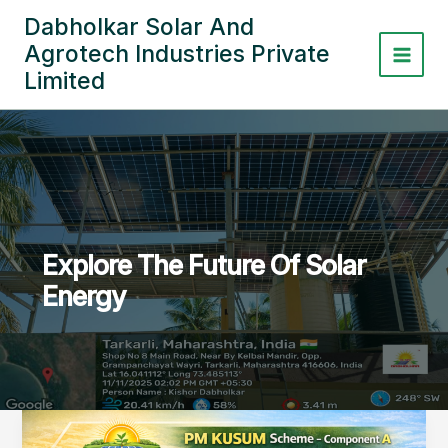
Skip
Dabholkar Solar And
to
Agrotech Industries Private
content
Limited
Explore The Future Of Solar
Energy
PM
KUSUM