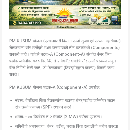
PM KUSUM योजना (प्रधानमंत्री किसान ऊर्जा सुरक्षा एवं उत्थान महाभियान)
शेतकऱ्यांना सौर ऊर्जेद्वारे सक्षम करण्यासाठी तीन घटकांमध्ये (Components)
राबवली जाते। यापैकी घटक-A (Component-A) अंतर्गत बंजर किंवा
पडीक जमिनीवर ५०० किलोवॅट ते २ मेगावॅट क्षमतेचे सौर ऊर्जा प्रकल्प लावून
वीज निर्मिती केली जाते, जी डिस्कॉमला (डिस्ट्रीब्यूशन कंपन्या) विकली जाऊ
शकते।
PM KUSUM योजना घटक-A (Component-A) तपशील:
उद्देश्य: वैयक्तिक किंवा शेतकऱ्यांच्या गटाच्या बंजर/पडीक जमिनीवर लहान
सौर ऊर्जा प्रकल्प (SPP) स्थापन करणे।
क्षमता: ५०० किलोवॅट ते २ मेगावॅट (2 MW) पर्यंतचे प्रकल्प।
जमिनीची आवश्यकता: बंजर, पडीक, चराऊ किंवा दलदलीची जमीन वापरता