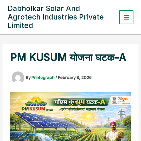
Skip
Dabholkar Solar And
to
Agrotech Industries Private
content
Limited
PM KUSUM योजना घटक-A
By
Printograph
/
February 8, 2026